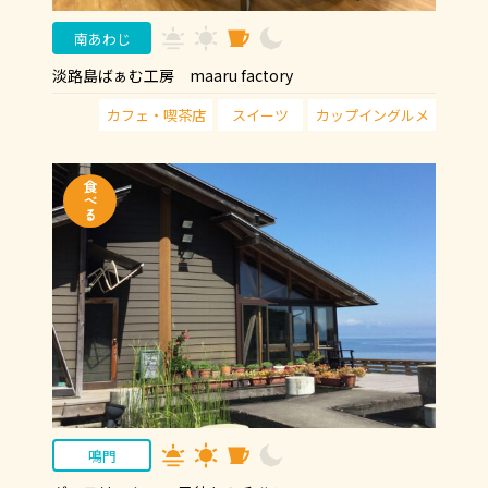
南あわじ
淡路島ばぁむ工房 maaru factory
カフェ・喫茶店
スイーツ
カップイングルメ
鳴門