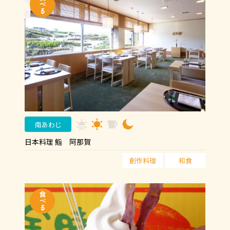
南あわじ
日本料理 鮨 阿那賀
創作料理
和食