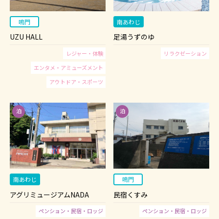
鳴門
南あわじ
UZU HALL
足湯うずのゆ
レジャー・体験
リラクゼーション
エンタメ・アミューズメント
アウトドア・スポーツ
南あわじ
鳴門
アグリミュージアムNADA
民宿くすみ
ペンション・民宿・ロッジ
ペンション・民宿・ロッジ