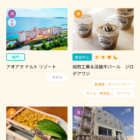
鳴門
南あわじ
アオアヲ ナルト リゾート
焙煎工房＆淡路牛バール ジロ
デアワジ
ホテル
居酒屋・ダイニングバー
カフェ・喫茶店
スイーツ