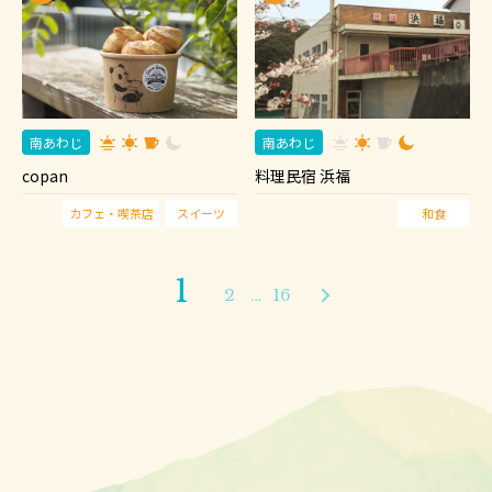
南あわじ
南あわじ
copan
料理民宿 浜福
カフェ・喫茶店
スイーツ
和食
1
2
…
16