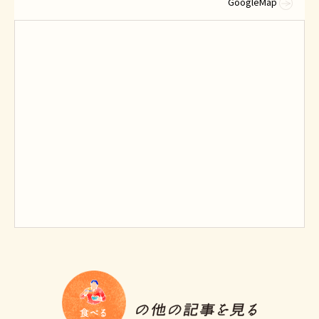
GoogleMap