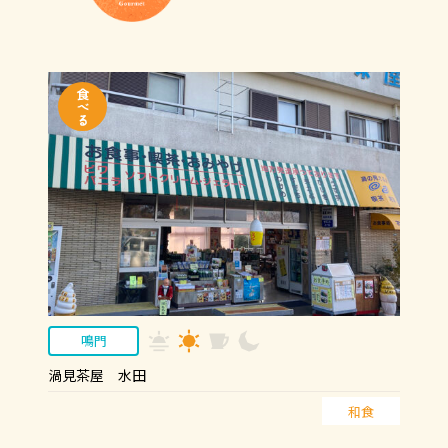
鳴門
渦見茶屋 水田
和食