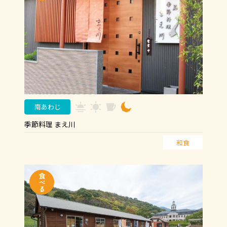
南あわじ
季節料理 まえ川
和食