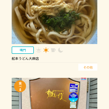
鳴門
舩本うどん大麻店
その他