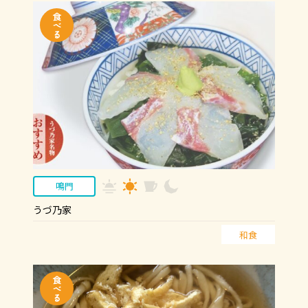
鳴門
うづ乃家
和食