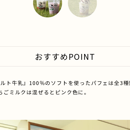
1
2
おすすめPOINT
ルト牛乳』100％のソフトを使ったパフェは全3
ちごミルクは混ぜるとピンク色に。