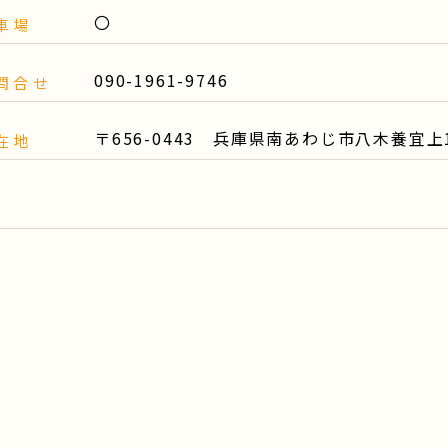
〇
車場
090-1961-9746
問合せ
〒656-0443 兵庫県南あわじ市八木養宜上
在地