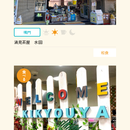
鳴門
渦見茶屋 水田
和食