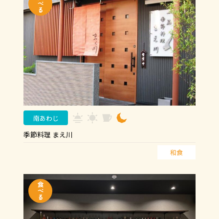
南あわじ
季節料理 まえ川
和食