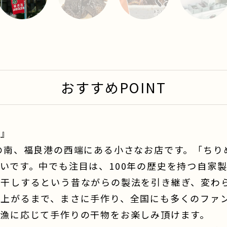
1
2
3
4
おすすめPOINT
す』
の南、福良港の西端にある小さなお店です。「ちり
いです。中でも注目は、100年の歴史を持つ自家
日干しするという昔ながらの製法を引き継ぎ、変わ
来上がるまで、まさに手作り、全国にも多くのファ
漁に応じて手作りの干物をお楽しみ頂けます。