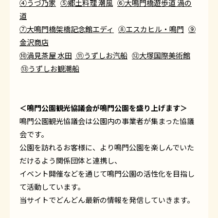
④うづ乃家
⑤郷土料理 潮風
⑥大鳴門橋遊歩道 渦の
道
⑦大鳴門橋架橋記念館エディ
⑧エスカヒル・鳴門
⑨
金沢商店
⑩渦見茶屋 水田
⑪うずしお汽船
⑫大塚国際美術館
⑬うずしお観潮船
＜鳴門公園観光協議会が鳴門公園を盛り上げます＞
鳴門公園観光協議会は公園内の事業者が集まった協議
会です。
公園を訪れるお客様に、より鳴門公園を楽しんでいた
だけるよう関係団体と連携し、
イベント開催などを通じて鳴門公園の活性化を目指し
て活動しています。
当サイトでどんどん最新の情報を発信していきます。