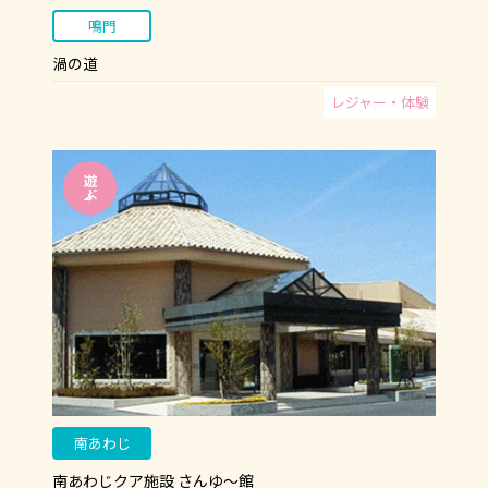
鳴門
渦の道
レジャー・体験
南あわじ
南あわじクア施設 さんゆ～館