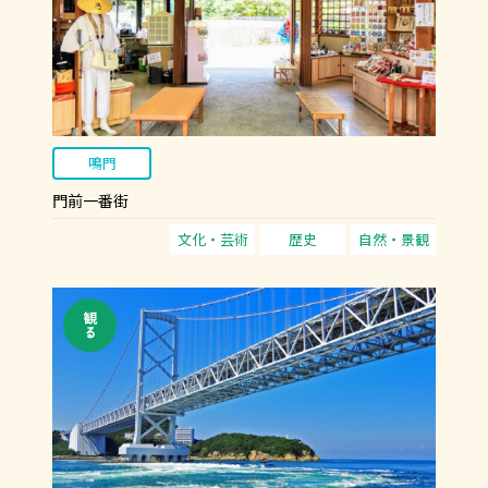
鳴門
門前一番街
文化・芸術
歴史
自然・景観