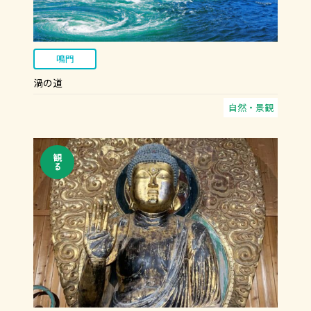
鳴門
渦の道
自然・景観