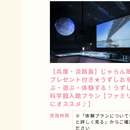
【兵庫・淡路島】じゃらん
プレゼント付き★うずしお
ぶ・遊ぶ・体験する！うず
科学館入館プラン【ファミ
にオススメ♪】
実施時期
※「体験プランについて
と詳しく見る」からご確
ださい