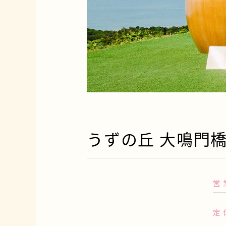
うずの丘 大鳴門
営
定