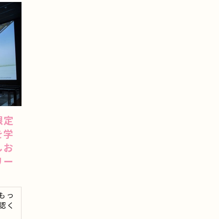
限定
を学
しお
リー
もっ
認く