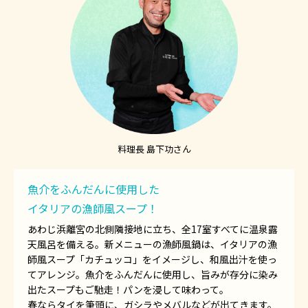
料理長 島下功さん
魚介をふんだんに使用した
イタリアの漁師風スープ！
あわじ浜離宮の北側隣接地に立ち、全17室すべてに温泉露
天風呂を備える。新メニューの漁師風鍋は、イタリアの漁
師風スープ「カチュッコ」をイメージし、和風出汁を使っ
てアレンジ。魚介をふんだんに使用し、旨みが存分に染み
出たスープもご馳走！パンを浸して味わって。
春ならタイを筆頭に、ガシラやメバルなどが出てきます。