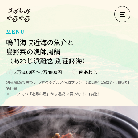
MENU
鳴門海峡近海の魚介と
島野菜の漁師風鍋
（あわじ浜離宮 別荘鐸海）
2万8600円～7万4800円
南あわじ
別荘 鐸海で味わう うずの幸グルメ宿泊プラン 1泊2食付1室2名利用時の1
名料金
※コース内の「逸品料理」から選択 ※要予約（3日前迄）