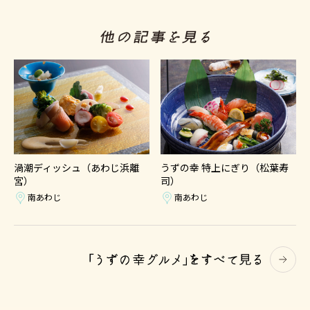
渦潮ディッシュ（あわじ浜離
うずの幸 特上にぎり（松葉寿
宮）
司）
南あわじ
南あわじ