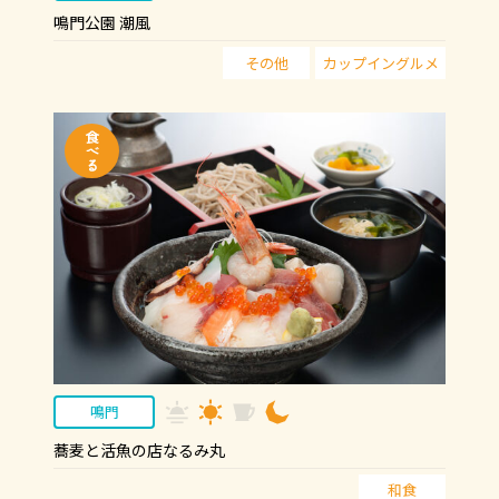
鳴門公園 潮風
その他
カップイングルメ
鳴門
蕎麦と活魚の店なるみ丸
和食