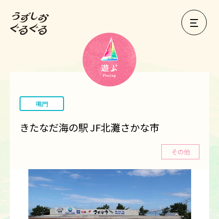
鳴門
きたなだ海の駅 JF北灘さかな市
その他