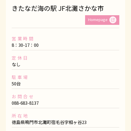
きたなだ海の駅 JF北灘さかな市
Homepage
営業時間
8：30-17：00
定休日
なし
駐車場
50台
お問合せ
088-683-8137
所在地
徳島県鳴門市北灘町宿毛谷字相ヶ谷23