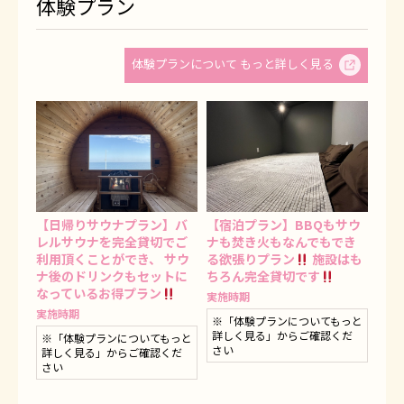
体験プラン
体験プランについて もっと詳しく見る
【日帰りサウナプラン】バ
【宿泊プラン】BBQもサウ
レルサウナを完全貸切でご
ナも焚き火もなんでもでき
利用頂くことができ、 サウ
る欲張りプラン
施設はも
ナ後のドリンクもセットに
ちろん完全貸切です
なっているお得プラン
実施時期
実施時期
※「体験プランについてもっと
詳しく見る」からご確認くだ
※「体験プランについてもっと
さい
詳しく見る」からご確認くだ
さい