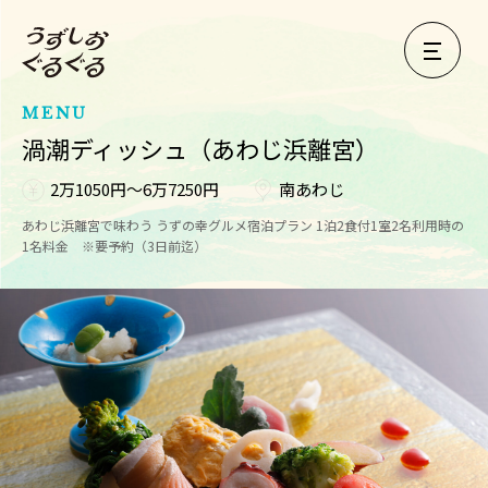
MENU
渦潮ディッシュ（あわじ浜離宮）
2万1050円～6万7250円
南あわじ
あわじ浜離宮で味わう うずの幸グルメ宿泊プラン 1泊2食付1室2名利用時の
1名料金 ※要予約（3日前迄）