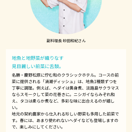
副料理長 砂田和紀さん
地魚と地野菜が織りなす
見目麗しい前菜に舌鼓。
名勝・慶野松原に佇む和のクラシックホテル。コースの前
菜に提供される「渦潮ディッシュ」は、地魚1種類ずつを
丁寧に調理。例えば、ヘダイは黄身煮、淡路島サクラマス
ならスモークして菜の花巻きに。ニシガイならみぞれ和
え、タコは柔らか煮など、多彩な味に出合えるのが嬉し
い。
地元の契約農家から仕入れる珍しい野菜も多用した前菜で
す。春には、あまり使われないヘダイなども登場しますの
で、楽しみにしてください。