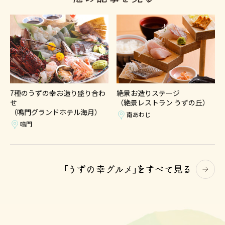
7種のうずの幸お造り盛り合わ
絶景お造りステージ
せ
（絶景レストラン うずの丘）
（鳴門グランドホテル海月）
南あわじ
鳴門