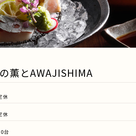
の薫とAWAJISHIMA
定休
定休
30台