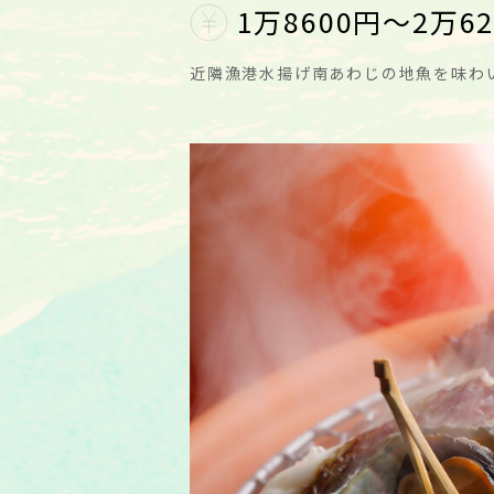
1万8600円～2万6
近隣漁港水揚げ南あわじの地魚を味わい