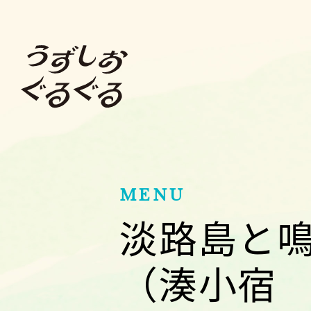
MENU
淡路島と
（湊小宿 海