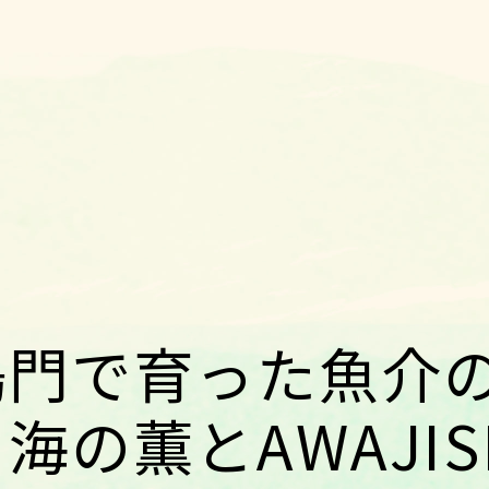
鳴門で育った魚介
の薫とAWAJIS