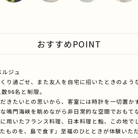
1
2
3
4
おすすめPOINT
ベルジュ
っくり過ごせ、また友人を自宅に招いたときのよう
人数96名と制限。
ただきたいとの思いから、客室には時計を一切置か
かな鳴門海峡を眺めながら非日常的な空間でおもて
んに用いたフランス料理、日本料理と鮨、この地で
たものを、島で食す」至福のひとときが体験いた