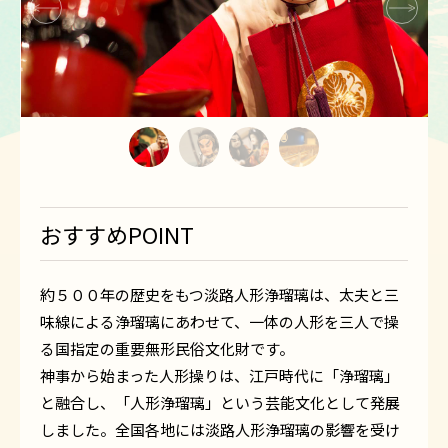
1
2
3
4
おすすめPOINT
約５００年の歴史をもつ淡路人形浄瑠璃は、太夫と三
味線による浄瑠璃にあわせて、一体の人形を三人で操
る国指定の重要無形民俗文化財です。
神事から始まった人形操りは、江戸時代に「浄瑠璃」
と融合し、「人形浄瑠璃」という芸能文化として発展
しました。全国各地には淡路人形浄瑠璃の影響を受け