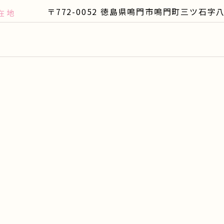
〒772-0052 徳島県鳴門市鳴門町三ツ石字
在地