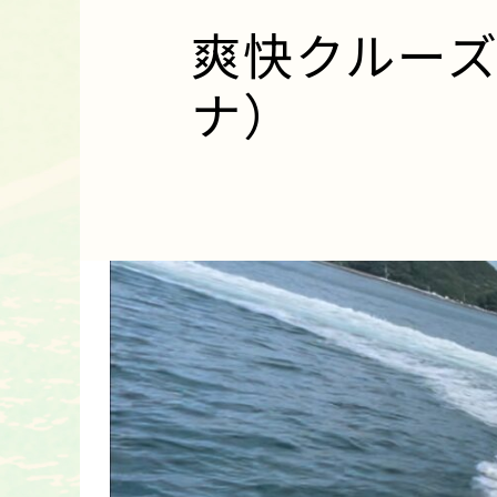
爽快クルー
ナ）