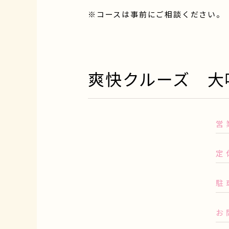
※コースは事前にご相談ください。
爽快クルーズ 
営
定
駐
お